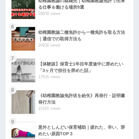
幼稚園教諭の就職先｜幼稚園教諭免許で出来
る仕事＆働ける場所9選
28830 views
6
幼稚園教諭二種免許から一種免許を取る方法
｜通信での取得方法も
20936 views
7
【体験談】保育士1年目年度途中に辞めたい
「3ヶ月で担任を辞めた話」
17635 views
8
《幼稚園教諭免許状を紛失》再発行・証明書
発行方法
15181 views
9
意外としんどい保育補助｜疲れた、辛い、辞
めたい原因TOP３