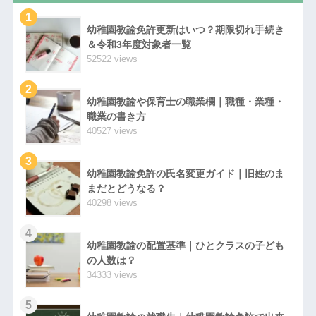
1
幼稚園教諭免許更新はいつ？期限切れ手続き
＆令和3年度対象者一覧
52522 views
2
幼稚園教諭や保育士の職業欄｜職種・業種・
職業の書き方
40527 views
3
幼稚園教諭免許の氏名変更ガイド｜旧姓のま
まだとどうなる？
40298 views
4
幼稚園教諭の配置基準｜ひとクラスの子ども
の人数は？
34333 views
5