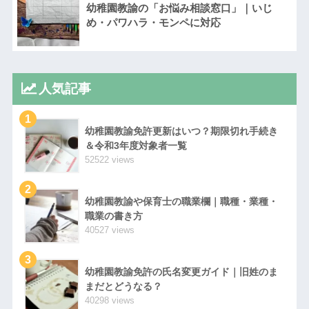
幼稚園教諭の「お悩み相談窓口」｜いじ
め・パワハラ・モンペに対応
人気記事
1
幼稚園教諭免許更新はいつ？期限切れ手続き
＆令和3年度対象者一覧
52522 views
2
幼稚園教諭や保育士の職業欄｜職種・業種・
職業の書き方
40527 views
3
幼稚園教諭免許の氏名変更ガイド｜旧姓のま
まだとどうなる？
40298 views