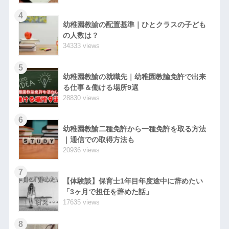
4
幼稚園教諭の配置基準｜ひとクラスの子ども
の人数は？
34333 views
5
幼稚園教諭の就職先｜幼稚園教諭免許で出来
る仕事＆働ける場所9選
28830 views
6
幼稚園教諭二種免許から一種免許を取る方法
｜通信での取得方法も
20936 views
7
【体験談】保育士1年目年度途中に辞めたい
「3ヶ月で担任を辞めた話」
17635 views
8